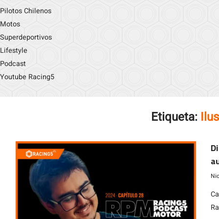
Pilotos Chilenos
Motos
Superdeportivos
Lifestyle
Podcast
Youtube Racing5
Etiqueta:
Ilu
Di
au
Ni
Ca
Ra