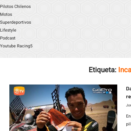
Pilotos Chilenos
Motos
Superdeportivos
Lifestyle
Podcast
Youtube Racing5
Etiqueta:
Inc
Da
re
Jo
En
pi