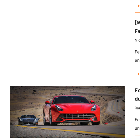
it
F
sí
bo
[M
tr
Fe
Ni
Fe
en
Su
F
qu
Ma
Fe
Ur
d
[…
Ra
Fe
un
cu