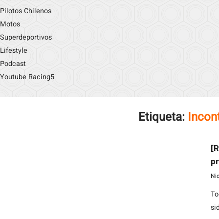
Pilotos Chilenos
Motos
Superdeportivos
Lifestyle
Podcast
Youtube Racing5
Etiqueta:
Incont
[
pr
Ni
To
si