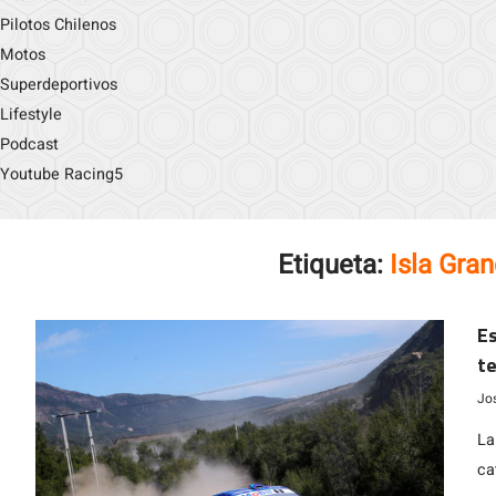
Pilotos Chilenos
Motos
Superdeportivos
Lifestyle
Podcast
Youtube Racing5
Etiqueta:
Isla Gra
E
te
de
Jo
La
ca