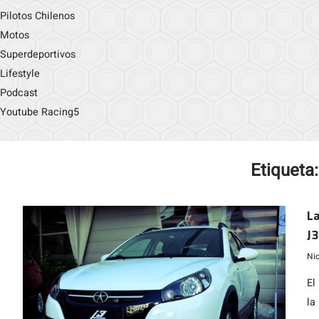
Pilotos Chilenos
Motos
Superdeportivos
Lifestyle
Podcast
Youtube Racing5
Etiqueta
La
J3
m
Ni
El
la