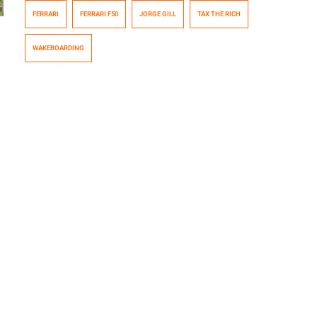
colaboración con un externo. Y para celebrarlo se han
FERRARI
FERRARI F50
JORGE GILL
TAX THE RICH
mandado uno de sus videos más alocados.
Aprovechando un canal paralelo a una calle, los chicos
WAKEBOARDING
de Tax the Rich amarran un Wakeboard, manejado por
el […]