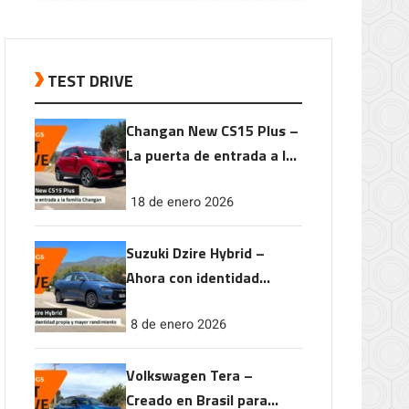
TEST DRIVE
Changan New CS15 Plus –
La puerta de entrada a la
familia Changan
18 de enero 2026
Suzuki Dzire Hybrid –
Ahora con identidad
propia y mayor
8 de enero 2026
rendimiento
Volkswagen Tera –
Creado en Brasil para