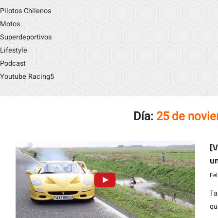
Pilotos Chilenos
Motos
Superdeportivos
Lifestyle
Podcast
Youtube Racing5
Día:
25 de novi
[
un
Fe
Ta
qu