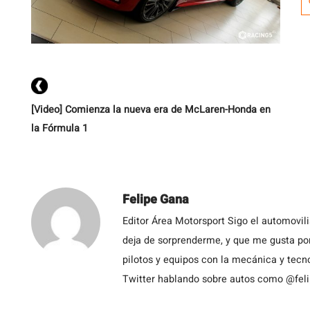
n
un
tu
c
[Video] Comienza la nueva era de McLaren-Honda en
la Fórmula 1
Felipe Gana
Editor Área Motorsport Sigo el automovil
deja de sorprenderme, y que me gusta por
pilotos y equipos con la mecánica y tecn
Twitter hablando sobre autos como @fel