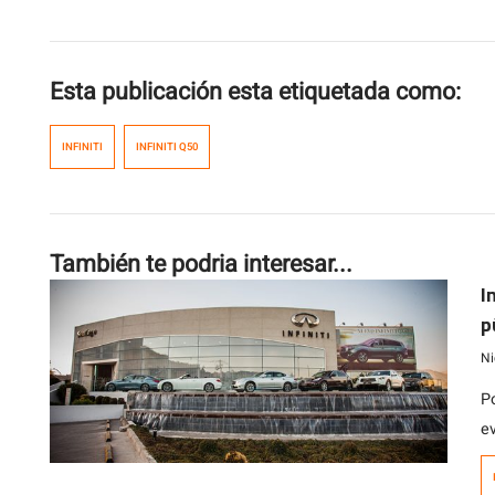
Esta publicación esta etiquetada como:
INFINITI
INFINITI Q50
También te podria interesar...
I
p
Ni
Po
ev
r
m