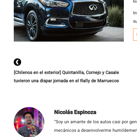
Ni
In
s
p
de
e
p
d
[Chilenos en el exterior] Quintanilla, Cornejo y Casale
tuvieron una dispar jornada en el Rally de Marruecos
Nicolás Espinoza
“Soy un amante de los autos casi por ge
mecánicos a desenvolverme humildemente 