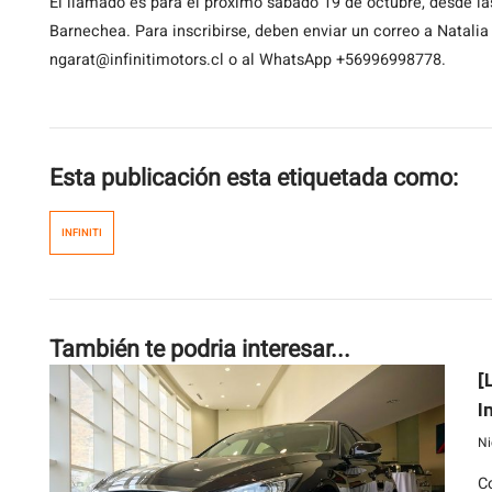
El llamado es para el próximo sábado 19 de octubre, desde l
Barnechea. Para inscribirse, deben enviar un correo a Natalia
ngarat@infinitimotors.cl o al WhatsApp +56996998778.
Esta publicación esta etiquetada como:
INFINITI
También te podria interesar...
[
I
Ni
C