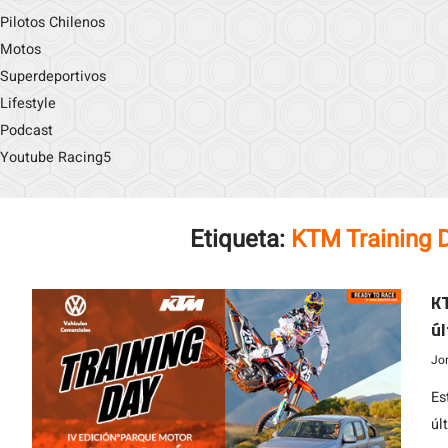
Pilotos Chilenos
Motos
Superdeportivos
Lifestyle
Podcast
Youtube Racing5
Etiqueta:
KTM Training 
KT
úl
L
Jo
Es
úl