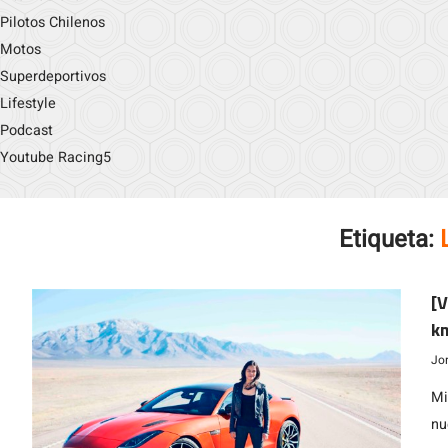
Pilotos Chilenos
Motos
Superdeportivos
Lifestyle
Podcast
Youtube Racing5
Etiqueta:
[V
km
Jo
Mi
nu