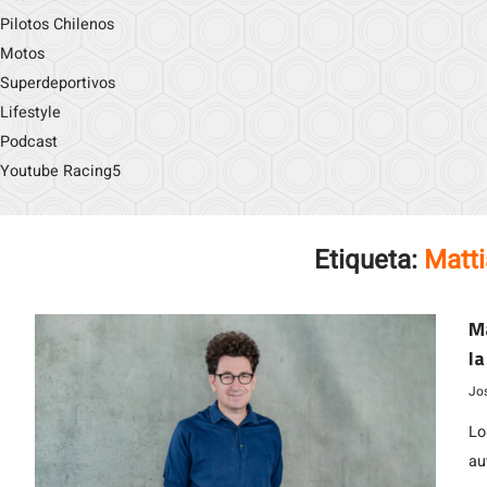
Pilotos Chilenos
Motos
Superdeportivos
Lifestyle
Podcast
Youtube Racing5
Etiqueta:
Matti
Ma
la
Jo
Lo
au