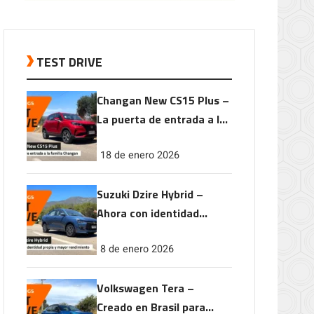
TEST DRIVE
Changan New CS15 Plus –
La puerta de entrada a la
familia Changan
18 de enero 2026
Suzuki Dzire Hybrid –
Ahora con identidad
propia y mayor
8 de enero 2026
rendimiento
Volkswagen Tera –
Creado en Brasil para