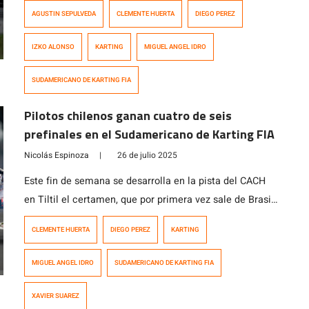
Diego Pérez, el mejor en la serie OK Junior, y Agustín
AGUSTIN SEPULVEDA
CLEMENTE HUERTA
DIEGO PEREZ
Sepúlveda, el primero en OK- clasificaron al Mundial de
septiembre en Suecia.
IZKO ALONSO
KARTING
MIGUEL ANGEL IDRO
SUDAMERICANO DE KARTING FIA
Pilotos chilenos ganan cuatro de seis
prefinales en el Sudamericano de Karting FIA
Nicolás Espinoza
|
26 de julio 2025
Este fin de semana se desarrolla en la pista del CACH
en Tiltil el certamen, que por primera vez sale de Brasil
y entrega dos clasificaciones al Mundial de septiembre
CLEMENTE HUERTA
DIEGO PEREZ
KARTING
en Suecia.
MIGUEL ANGEL IDRO
SUDAMERICANO DE KARTING FIA
XAVIER SUAREZ