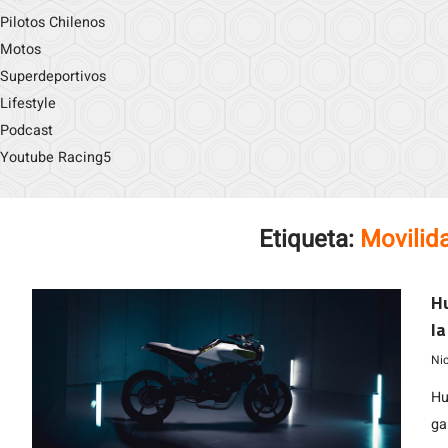
Pilotos Chilenos
Motos
Superdeportivos
Lifestyle
Podcast
Youtube Racing5
Etiqueta:
Movilid
H
la
Ni
Hu
ga