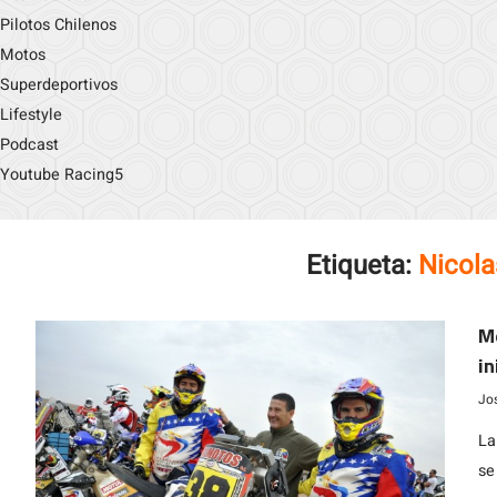
Pilotos Chilenos
Motos
Superdeportivos
Lifestyle
Podcast
Youtube Racing5
Etiqueta:
Nicol
Mo
in
Jo
La
se