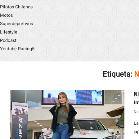
Pilotos Chilenos
Motos
Superdeportivos
Lifestyle
Podcast
Youtube Racing5
Etiqueta:
N
Ni
I
Ni
La
ja