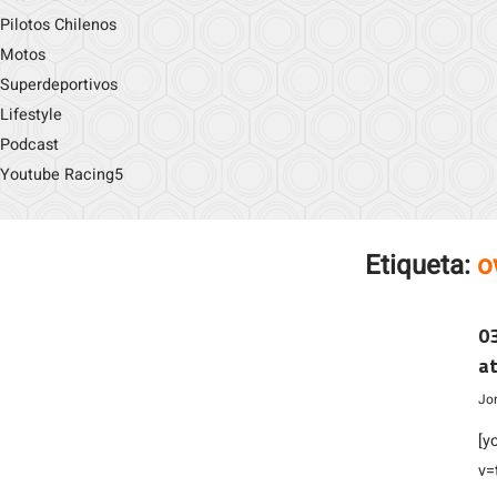
Pilotos Chilenos
Motos
Superdeportivos
Lifestyle
Podcast
Youtube Racing5
Etiqueta:
o
03
a
Jo
[y
v=