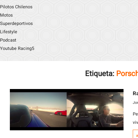
Pilotos Chilenos
Motos
Superdeportivos
Lifestyle
Podcast
Youtube Racing5
Etiqueta:
Porsch
R
Jo
Pe
vi
Ra
A