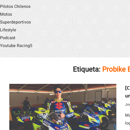
Pilotos Chilenos
Motos
Superdeportivos
Lifestyle
Podcast
Youtube Racing5
Etiqueta:
Probike 
[C
un
Jo
Ma
lo