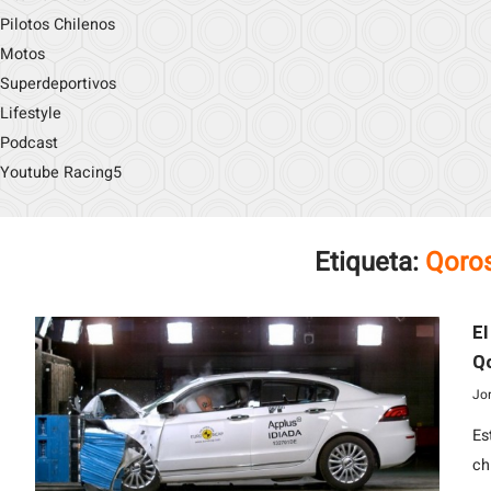
Pilotos Chilenos
Motos
Superdeportivos
Lifestyle
Podcast
Youtube Racing5
Etiqueta:
Qoro
El
Q
Jo
Es
ch