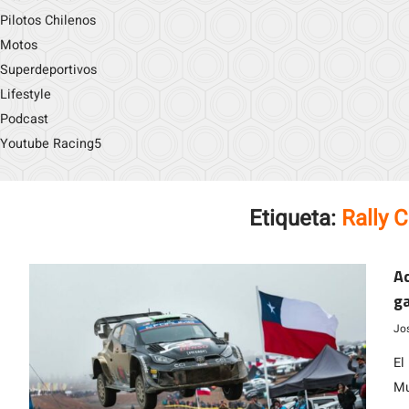
Pilotos Chilenos
Motos
Superdeportivos
Lifestyle
Podcast
Youtube Racing5
Etiqueta:
Rally C
A
ga
Jo
El
Mu