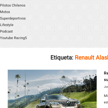
Pilotos Chilenos
Motos
Superdeportivos
Lifestyle
Podcast
Youtube Racing5
Etiqueta:
Renault Ala
Re
su
Jo
Mi
es