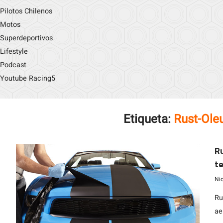
Pilotos Chilenos
Motos
Superdeportivos
Lifestyle
Podcast
Youtube Racing5
Etiqueta:
Rust-Ole
Ru
te
Ni
Ru
ae