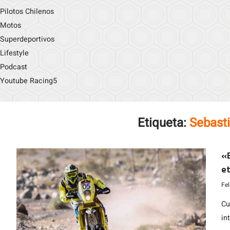
Pilotos Chilenos
Motos
Superdeportivos
Lifestyle
Podcast
Youtube Racing5
Etiqueta:
Sebast
«B
et
Fe
Cu
in