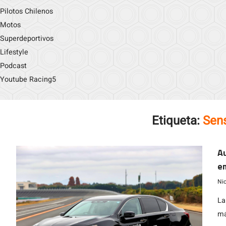
Pilotos Chilenos
Motos
Superdeportivos
Lifestyle
Podcast
Youtube Racing5
Etiqueta:
Sen
Au
em
de
Ni
La
má