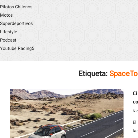
Pilotos Chilenos
Motos
Superdeportivos
Lifestyle
Podcast
Youtube Racing5
Etiqueta:
SpaceTou
Ci
c
Ni
El
la