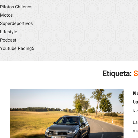
Pilotos Chilenos
Motos
Superdeportivos
Lifestyle
Podcast
Youtube Racing5
Etiqueta:
N
to
Ni
La
ma