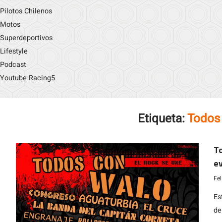
Pilotos Chilenos
Motos
Superdeportivos
Lifestyle
Podcast
Youtube Racing5
Etiqueta:
Todos
T
ev
C
Fe
Es
de