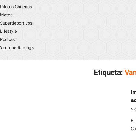
Pilotos Chilenos
Motos
Superdeportivos
Lifestyle
Podcast
Youtube Racing5
Etiqueta:
Van
Im
a
Ni
El
Ca