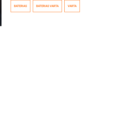
conocidas del mundo, y de la mano de RTC, parte de
BATERIAS
BATERIAS VARTA
VARTA
Minvest, Holding Gildemeister, ha aterrizado en Chile.
En este video de Racing5 TV te invitamos a revisar la
historia de Varta, desde su fundación […]