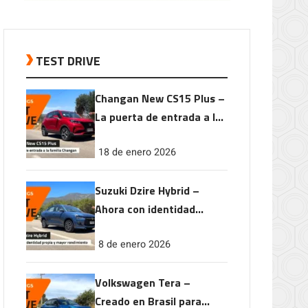
TEST DRIVE
Changan New CS15 Plus –
La puerta de entrada a la
familia Changan
18 de enero 2026
Suzuki Dzire Hybrid –
Ahora con identidad
propia y mayor
8 de enero 2026
rendimiento
Volkswagen Tera –
Creado en Brasil para