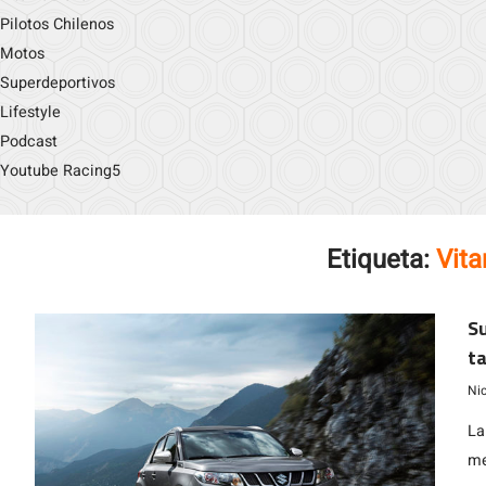
Pilotos Chilenos
Motos
Superdeportivos
Lifestyle
Podcast
Youtube Racing5
Etiqueta:
Vita
Su
t
Ni
La
me