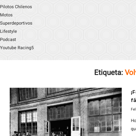
Pilotos Chilenos
Motos
Superdeportivos
Lifestyle
Podcast
Youtube Racing5
Etiqueta:
Vol
¡F
fá
Fe
Ho
qu