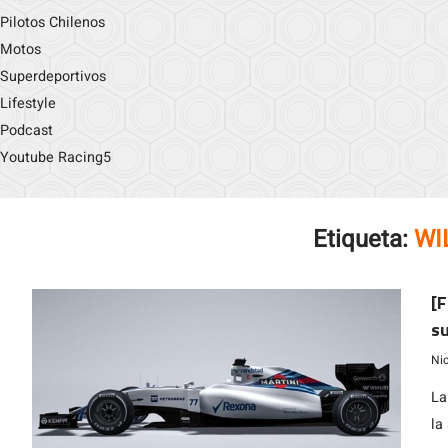
Pilotos Chilenos
Motos
Superdeportivos
Lifestyle
Podcast
Youtube Racing5
Etiqueta:
WI
[F
s
Ni
La
la