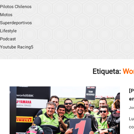
Pilotos Chilenos
Motos
Superdeportivos
Lifestyle
Podcast
Youtube Racing5
Etiqueta:
Wor
[P
en
i
Jo
Lu
co