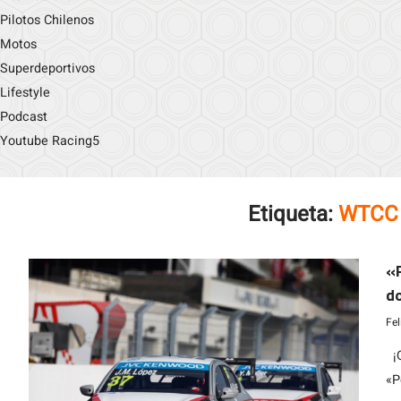
Pilotos Chilenos
Motos
Superdeportivos
Lifestyle
Podcast
Youtube Racing5
Etiqueta:
WTCC 
«P
do
A
Fe
¡Q
«P