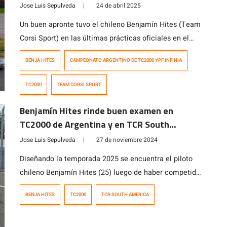
Jose Luis Sepulveda
|
24 de abril 2025
Un buen apronte tuvo el chileno Benjamín Hites (Team
Corsi Sport) en las últimas prácticas oficiales en el
autódromo Óscar y Juan Gálvez de la capital
BENJA HITES
CAMPEONATO ARGENTINO DE TC2000 YPF INFINIA
trasandina con motivo de la primera fecha del
Campeonato Argentino TC2000 que se disputará los
TC2000
TEAM CORSI SPORT
días 3 y 4 de mayo en la ciudad de Oberá, Misiones.
Por primera […]
Benjamín Hites rinde buen examen en
TC2000 de Argentina y en TCR South
America
Jose Luis Sepulveda
|
27 de noviembre 2024
Diseñando la temporada 2025 se encuentra el piloto
chileno Benjamín Hites (25) luego de haber competido
en el Campeonato ADAC GT Masters de Alemania
BENJA HITES
TC2000
TCR SOUTH AMERICA
donde terminó en el quinto lugar del ranking general,
además de haber corrido en dos competencias de 24