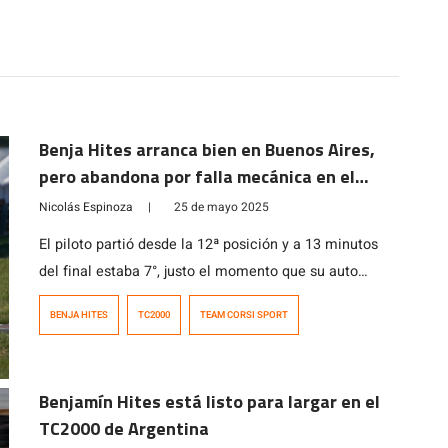
Benja Hites arranca bien en Buenos Aires,
pero abandona por falla mecánica en el
TC2000
Nicolás Espinoza
|
25 de mayo 2025
El piloto partió desde la 12ª posición y a 13 minutos
del final estaba 7°, justo el momento que su auto
presentó problemas que lo dejaron fuera de la 2ª
BENJA HITES
TC2000
TEAM CORSI SPORT
fecha.
Benjamín Hites está listo para largar en el
TC2000 de Argentina