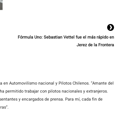
horas en Nürburgring (Alemania). Ahora está en
periodo de definir su futuro deportivo en […]
Fórmula Uno: Sebastian Vettel fue el más rápido en
Jerez de la Frontera
ta en Automovilísmo nacional y Pilotos Chilenos. “Amante del
a permitido trabajar con pilotos nacionales y extranjeros.
entantes y encargados de prensa. Para mí, cada fin de
ras”.