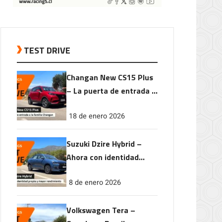
TEST DRIVE
Changan New CS15 Plus
– La puerta de entrada a
la familia Changan
18 de enero 2026
Suzuki Dzire Hybrid –
Ahora con identidad
propia y mayor
8 de enero 2026
rendimiento
Volkswagen Tera –