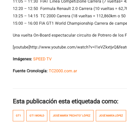
11:05 – 11:30 FIAT Linea Competizione Carrera (7 vueltas= 
12:20 – 12:50 Formula Renault 2.0 Carrera (10 vueltas = 62,
13:25 – 14:15 TC 2000 Carrera (18 vueltas = 112,860km o 50
15:00 – 16:00 FIA GT1 World Championship Carrera de camp
Una vuelta On-Board espectacular circuito de Potrero de los 
[youtube]http://www.youtube.com/watch?v=l1eVZkxtjvQ&featu
Imágenes:
SPEED TV
Fuente Cronología:
TC2000.com.ar
Esta publicación esta etiquetada como:
GT1
GT1 WORLD
JOSÉ MARÍA "PECHITO" LÓPEZ
JOSÉ MARÍA LÓPEZ