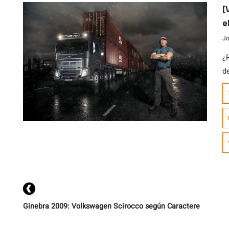
p
[
e
Jo
¿
d
Ginebra 2009: Volkswagen Scirocco según Caractere