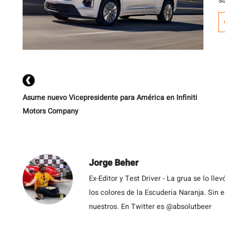
s
C
su
t
d
d
Asume nuevo Vicepresidente para América en Infiniti
Motors Company
Jorge Beher
Ex-Editor y Test Driver - La grua se lo l
los colores de la Escuderia Naranja. Sin
nuestros. En Twitter es @absolutbeer