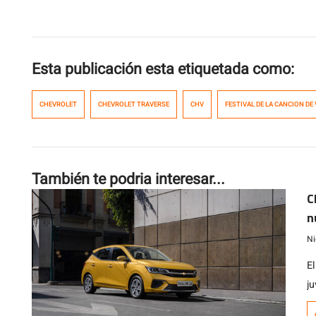
Esta publicación esta etiquetada como:
CHEVROLET
CHEVROLET TRAVERSE
CHV
FESTIVAL DE LA CANCION DE
También te podria interesar...
C
n
Ni
E
ju
de