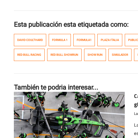
Esta publicación esta etiquetada como:
DAVID COULTHARD
FORMULA 1
FORMULA1
PLAZA ITALIA
PUBLIC
RED BULL RACING
RED BULL SHOWRUN
SHOW RUN
SIMULADOR
También te podria interesar...
C
g
La
L
e