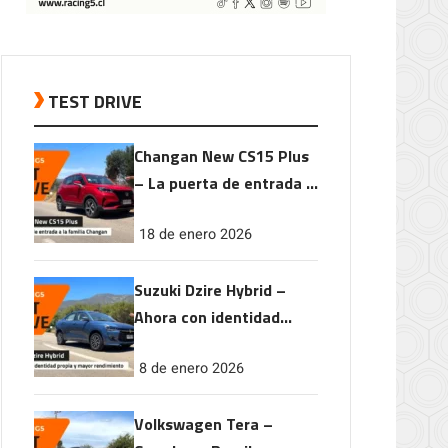
TEST DRIVE
Changan New CS15 Plus
– La puerta de entrada a
la familia Changan
18 de enero 2026
Suzuki Dzire Hybrid –
Ahora con identidad
propia y mayor
8 de enero 2026
rendimiento
Volkswagen Tera –