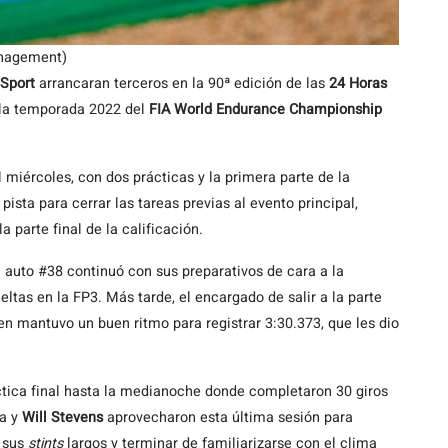
anagement)
Sport
arrancaran terceros en la 90ª edición de las
24 Horas
e la temporada 2022 del
FIA World Endurance Championship
.
l miércoles, con dos prácticas y la primera parte de la
 pista para cerrar las tareas previas al evento principal,
 parte final de la calificación.
el auto #38 continuó con sus preparativos de cara a la
tas en la FP3. Más tarde, el encargado de salir a la parte
ien mantuvo un buen ritmo para registrar 3:30.373, que les dio
ctica final hasta la medianoche donde completaron 30 giros
ta y
Will Stevens
aprovecharon esta última sesión para
r sus
stints
largos y terminar de familiarizarse con el clima