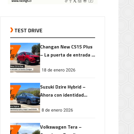
TEST DRIVE
Changan New CS15 Plus
– La puerta de entrada a
la familia Changan
18 de enero 2026
Suzuki Dzire Hybrid –
Ahora con identidad
propia y mayor
8 de enero 2026
rendimiento
Volkswagen Tera –