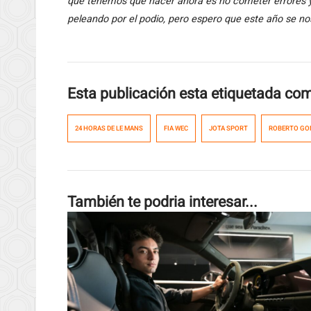
que tenemos que hacer ahora es no cometer errores 
peleando por el podio, pero espero que este año se nos
Esta publicación esta etiquetada co
24 HORAS DE LE MANS
FIA WEC
JOTA SPORT
ROBERTO GO
También te podria interesar...