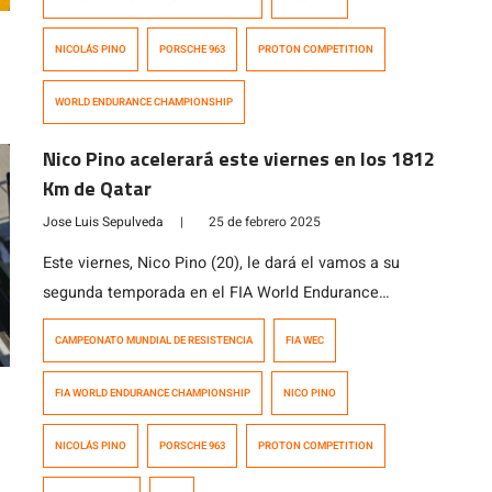
duración que tendrá la carrera. Luego de la primera
fecha, celebrada en […]
NICOLÁS PINO
PORSCHE 963
PROTON COMPETITION
WORLD ENDURANCE CHAMPIONSHIP
Nico Pino acelerará este viernes en los 1812
Km de Qatar
Jose Luis Sepulveda
|
25 de febrero 2025
Este viernes, Nico Pino (20), le dará el vamos a su
segunda temporada en el FIA World Endurance
Championship en el Circuito Internacional de Losail,
CAMPEONATO MUNDIAL DE RESISTENCIA
FIA WEC
Qatar. A diferencia del año pasado, esta vez lo hará en
la clase mayor (Hypercar) de la mano de Proton
FIA WORLD ENDURANCE CHAMPIONSHIP
NICO PINO
Competition a bordo del Porsche 963 (LMDh) número
99. Su […]
NICOLÁS PINO
PORSCHE 963
PROTON COMPETITION