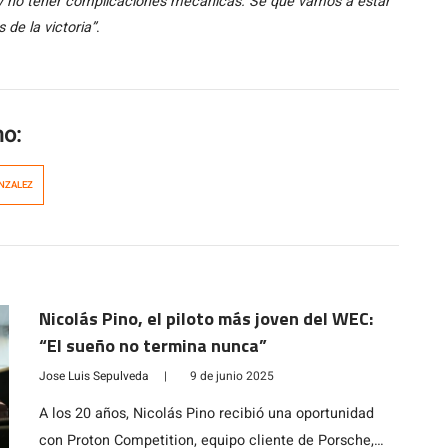
y no tener complicaciones mecánicas. Sé que vamos a estar
 de la victoria”
.
mo:
NZALEZ
Nicolás Pino, el piloto más joven del WEC:
“El sueño no termina nunca”
Jose Luis Sepulveda
|
9 de junio 2025
A los 20 años, Nicolás Pino recibió una oportunidad
con Proton Competition, equipo cliente de Porsche,