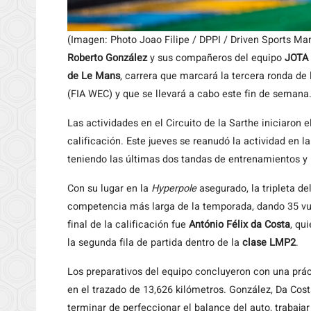
(Imagen: Photo Joao Filipe / DPPI / Driven Sports M
Roberto González
y sus compañeros del equipo
JOTA 
de
Le Mans
, carrera que marcará la tercera ronda d
(FIA WEC) y que se llevará a cabo este fin de semana
Las actividades en el Circuito de la Sarthe iniciaron e
calificación. Este jueves se reanudó la actividad en la
teniendo las últimas dos tandas de entrenamientos y la
Con su lugar en la
Hyperpole
asegurado, la tripleta d
competencia más larga de la temporada, dando 35 vuel
final de la calificación fue
António Félix da Costa
, qu
la segunda fila de partida dentro de la
clase LMP2
.
Los preparativos del equipo concluyeron con una prá
en el trazado de 13,626 kilómetros. González, Da Cos
terminar de perfeccionar el balance del auto, trabaja