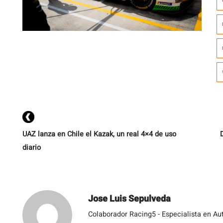
s
e
d
f
UAZ lanza en Chile el Kazak, un real 4×4 de uso
diario
Jose Luis Sepulveda
Colaborador Racing5 - Especialista en Au