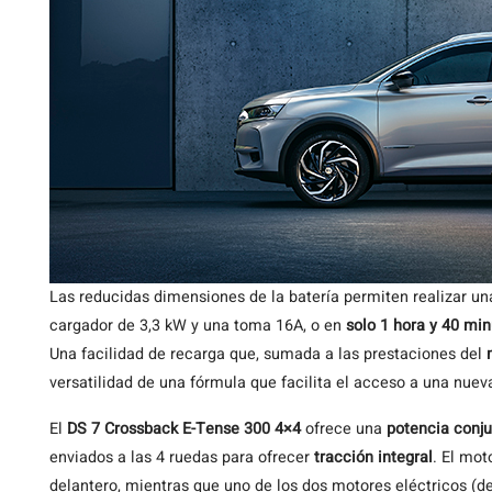
Las reducidas dimensiones de la batería permiten realizar u
cargador de 3,3 kW y una toma 16A, o en
solo 1 hora y 40 mi
Una facilidad de recarga que, sumada a las prestaciones del
versatilidad de una fórmula que facilita el acceso a una nue
El
DS 7 Crossback E-Tense 300 4×4
ofrece una
potencia conju
enviados a las 4 ruedas para ofrecer
tracción integral
. El mot
delantero, mientras que uno de los dos motores eléctricos (