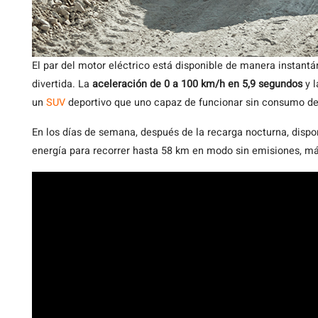
El par del motor eléctrico está disponible de manera instant
divertida. La
aceleración de 0 a 100 km/h en 5,9 segundos
y l
un
SUV
deportivo que uno capaz de funcionar sin consumo de
En los días de semana, después de la recarga nocturna, dis
energía para recorrer hasta 58 km en modo sin emisiones, más 