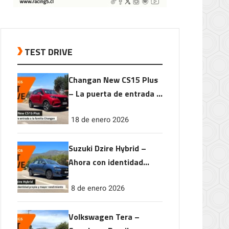
TEST DRIVE
Changan New CS15 Plus
– La puerta de entrada a
la familia Changan
18 de enero 2026
Suzuki Dzire Hybrid –
Ahora con identidad
propia y mayor
8 de enero 2026
rendimiento
Volkswagen Tera –