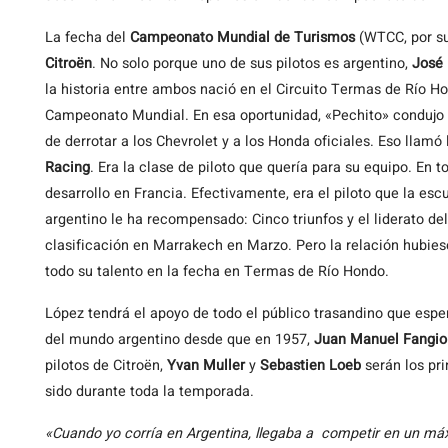
La fecha del
Campeonato Mundial de Turismos
(WTCC, por sus
Citroën
. No solo porque uno de sus pilotos es argentino,
José 
la historia entre ambos nació en el Circuito Termas de Río Ho
Campeonato Mundial. En esa oportunidad, «Pechito» condujo
de derrotar a los Chevrolet y a los Honda oficiales. Eso llamó
Racing
. Era la clase de piloto que quería para su equipo. En 
desarrollo en Francia. Efectivamente, era el piloto que la es
argentino le ha recompensado: Cinco triunfos y el liderato de
clasificación en Marrakech en Marzo. Pero la relación hubie
todo su talento en la fecha en Termas de Río Hondo.
López tendrá el apoyo de todo el público trasandino que esp
del mundo argentino desde que en 1957,
Juan Manuel Fangio
pilotos de Citroën,
Yvan Muller
y
Sebastien Loeb
serán los pri
sido durante toda la temporada.
«Cuando yo corría en Argentina, llegaba a competir en un má