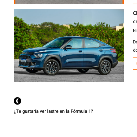
4,
m
C
c
c
li
e
Ni
D
d
d
¿Te gustaría ver lastre en la Fórmula 1?