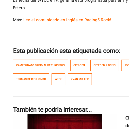
La fecha del WTCC en Argentina está programada para el 1 y
Estero.
Más:
Lee el comunicado en inglés en Racing5 Rock!
Esta publicación esta etiquetada como:
CAMPEONATO MUNDIAL DE TURISMOS
CITROEN
CITROEN RACING
JOS
TERMAS DE RIO HONDO
WTCC
YVAN MULLER
También te podria interesar...
C
d