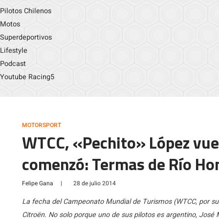
Pilotos Chilenos
Motos
Superdeportivos
Lifestyle
Podcast
Youtube Racing5
MOTORSPORT
WTCC, «Pechito» López vuel
comenzó: Termas de Río Ho
Felipe Gana
|
28 de julio 2014
La fecha del Campeonato Mundial de Turismos (WTCC, por sus s
Citroën. No solo porque uno de sus pilotos es argentino, José