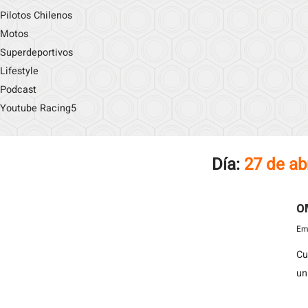
Pilotos Chilenos
Motos
Superdeportivos
Lifestyle
Podcast
Youtube Racing5
Día:
27 de ab
OM
Emi
Cu
un
La