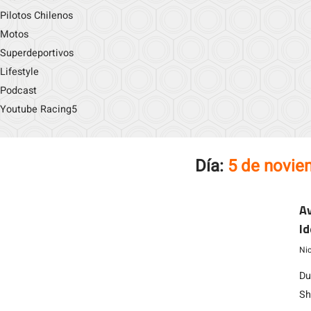
Pilotos Chilenos
Motos
Superdeportivos
Lifestyle
Podcast
Youtube Racing5
Día:
5 de novie
Av
Id
Ni
Du
Sh