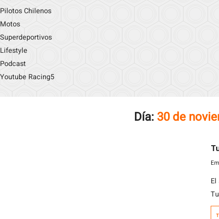
Pilotos Chilenos
Motos
Superdeportivos
Lifestyle
Podcast
Youtube Racing5
Día:
30 de novi
Tu
Emi
El
Tu
$2
T