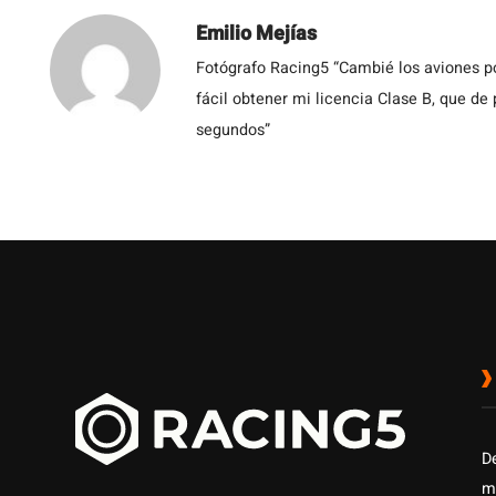
Emilio Mejías
Fotógrafo Racing5 “Cambié los aviones po
fácil obtener mi licencia Clase B, que de
segundos”
D
m